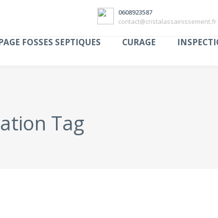
0608923587
contact@cristalassainissement.fr
AGE FOSSES SEPTIQUES
CURAGE
INSPECTI
sation Tag