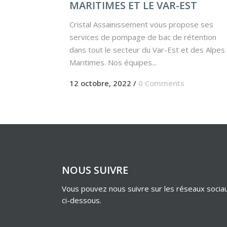
MARITIMES ET LE VAR-EST
Cristal Assainissement vous propose ses
services de pompage de bac de rétention
dans tout le secteur du Var-Est et des Alpes
Maritimes. Nos équipes...
12 octobre, 2022
/
0 Comments
NOUS SUIVRE
Vous pouvez nous suivre sur les réseaux socia
ci-dessous.